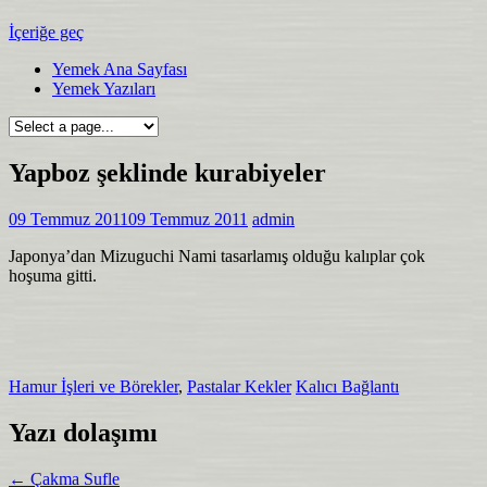
İçeriğe geç
Yemek Ana Sayfası
Yemek Yazıları
Yapboz şeklinde kurabiyeler
09 Temmuz 2011
09 Temmuz 2011
admin
Japonya’dan Mizuguchi Nami tasarlamış olduğu kalıplar çok
hoşuma gitti.
Hamur İşleri ve Börekler
,
Pastalar Kekler
Kalıcı Bağlantı
Yazı dolaşımı
←
Çakma Sufle